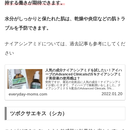
持する働きが期待できます。
水分がしっかりと保たれた肌は、乾燥や炎症などの肌トラ
ブルを予防できます。
ナイアシンアミドについては、過去記事も参考にしてくだ
さい
人気の成分ナイアシンアミドを試したい！アイハ
ーブのAdvanced Clinicalsの5％ナイアシンアミ
ド美容液の使用感は？
突然ですが、最近の化粧品に人気の成分！ナイアシンアミ
ドが使いたすぎて、アイハーブで衝動買いをしました。ナ
イアシンアミド５％配合のAdvanced Clinicals, 5%
Niacinamide Serum, Professional Strength, 1.75 fl oz (52
2022.01.20
everyday-moms.com
ml)のレビューです！
ツボクサエキス（シカ）