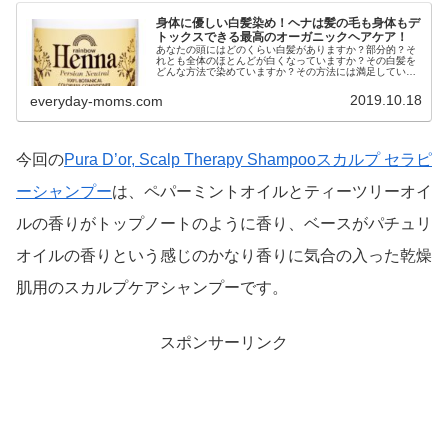
身体に優しい白髪染め！ヘナは髪の毛も身体もデ
トックスできる最高のオーガニックヘアケア！
あなたの頭にはどのくらい白髪がありますか？部分的？そ
れとも全体のほとんどが白くなっていますか？その白髪を
どんな方法で染めていますか？その方法には満足していま
すか？おそらく美容室で白髪染めを行っている、40代以降
のほとんどの女性が満足はしてい...
2019.10.18
everyday-moms.com
今回の
Pura D’or, Scalp Therapy Shampooスカルプ セラピ
ーシャンプー
は、ペパーミントオイルとティーツリーオイ
ルの香りがトップノートのように香り、ベースがパチュリ
オイルの香りという感じのかなり香りに気合の入った乾燥
肌用のスカルプケアシャンプーです。
スポンサーリンク