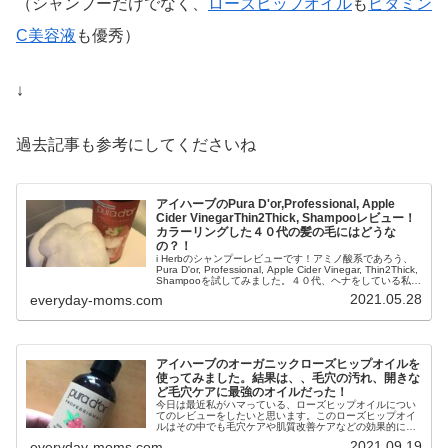
（シャンプーだけでなく、
ローズヒップオイル
も
ビタミン
C美容液
も優秀）
↓
過去記事も参考にしてくださいね
アイハーブのPura D'or,Professional, Apple
Cider VinegarThin2Thick, Shampooレビュー！
カラーリングした４０代の髪の毛にはどうな
の？！
i Herbのシャンプーレビューです！アミノ酸系であろう、
Pura D'or, Professional, Apple Cider Vinegar, Thin2Thick,
Shampooを試してみました。４０代、ヘナをしている私や
夫の髪の毛にいいのか？！使い心地などをご報告します。
2021.05.28
everyday-moms.com
アイハーブのオーガニックローズヒップオイルを
使ってみました。結果は、、毛穴の汚れ、開きな
ど毛穴ケアに最強のオイルだった！
今日は最近私がハマっている、ローズヒップオイルについ
てのレビューをしたいと思います。このローズヒップオイ
ルはその中でも毛穴ケアや肌質改善ケアなどの効果的にと
てもおすすめできるオイルです。オイル美容で効果を感じ
2021.09.19
everyday-moms.com