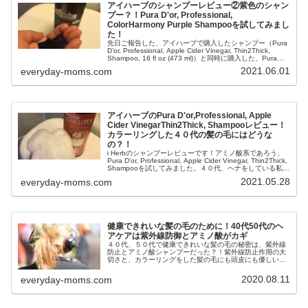
アイハーブのシャンプーレビュー②紫色のシャン
プー？！Pura D'or, Professional,
ColorHarmony Purple Shampooを試してみまし
た！
先日ご報告した、アイハーブで購入したシャンプー（Pura
D’or, Professional, Apple Cider Vinegar, Thin2Thick,
Shampoo, 16 fl oz (473 ml)）と同時に購入した、Pura
D'or, Professional, ColorHarmony Purple Shampooの使い
2021.06.01
everyday-moms.com
心地などをご報告したいと思います。紫色のシャンプーの
シャンプーの効果とは？
アイハーブのPura D'or,Professional, Apple
Cider VinegarThin2Thick, Shampooレビュー！
カラーリングした４０代の髪の毛にはどうな
の？！
i Herbのシャンプーレビューです！アミノ酸系であろう、
Pura D'or, Professional, Apple Cider Vinegar, Thin2Thick,
Shampooを試してみました。４０代、ヘナをしている私や
夫の髪の毛にいいのか？！使い心地などをご報告します。
2021.05.28
everyday-moms.com
健康できれいな髪の毛のために！40代50代のヘ
アケアは紫外線防御とアミノ酸がカギ
４０代、５０代で健康できれいな髪の毛の秘密は、紫外線
防止とアミノ酸シャンプーだった？！紫外線防止作用の大
切さと、カラーリングをした髪の毛にも頭皮にも優しいア
ミノ酸シャンプーと４０代５０代の相性をまとめてみまし
た。
2020.08.11
everyday-moms.com