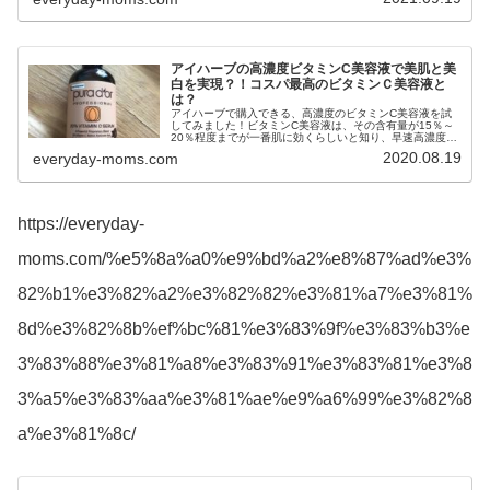
たい！と思っている人に是非オススメしたいです！
アイハーブの高濃度ビタミンC美容液で美肌と美
白を実現？！コスパ最高のビタミンＣ美容液と
は？
アイハーブで購入できる、高濃度のビタミンC美容液を試
してみました！ビタミンC美容液は、その含有量が15％～
20％程度までが一番肌に効くらしいと知り、早速高濃度ビ
タミンC美容液探しをしています。
2020.08.19
everyday-moms.com
https://everyday-
moms.com/%e5%8a%a0%e9%bd%a2%e8%87%ad%e3%
82%b1%e3%82%a2%e3%82%82%e3%81%a7%e3%81%
8d%e3%82%8b%ef%bc%81%e3%83%9f%e3%83%b3%e
3%83%88%e3%81%a8%e3%83%91%e3%83%81%e3%8
3%a5%e3%83%aa%e3%81%ae%e9%a6%99%e3%82%8
a%e3%81%8c/