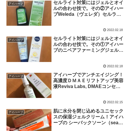
セルライト対策にはジェルとオイ
アイハーブ
ルの合わせ技で。その②アイハー
ブWeleda（ヴェレダ）セルライ
トボディオイルレビュー
2022.02.18
セルライト対策にはジェルとオイ
アイハーブ
ルの合わせ技で。その①アイハー
ブのニベアファーミングジェルレ
ビュー
2022.02.18
アイハーブでアンチエイジング！
アイハーブ
高濃度ＤＭＡＥリフトアップ美容
液Reviva Labs, DMAEコンセン
トレートのレビュー！
2022.02.15
肌に水分を閉じ込めるユニセック
アイハーブ
スの保湿ジェルクリーム！アイハ
ーブの シーバックソーン（sea
buckthorn）バイタル70クリーム