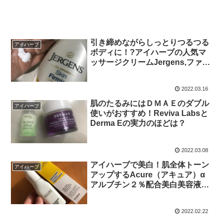
引き締めながらしっとりつるつる
アイハーブ
ボディに！?アイハーブの人気マ
ッサージクリームJergens,ファー
ミングクリームレビュー
2022.03.16
肌のたるみにはＤＭＡＥのダブル
アイハーブ
使いがおすすめ！Reviva Labsと
Derma Eの実力のほどは？
2022.03.08
アイハーブで美白！肌全体トーン
アイハーブ
アップするAcure（アキュア）α
アルブチン２％配合美白美容液
Brightening 2% Alpha Arbutin
Serumレビュー
2022.02.22