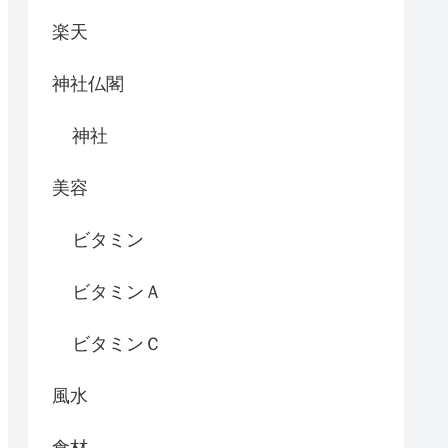
楽天
神社仏閣
神社
美容
ビタミン
ビタミンＡ
ビタミンＣ
風水
食材