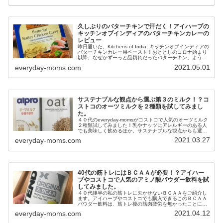
久しぶりのバターチキンで汗だく！アイハーブの
キッチンオブインディアのバターチキンカレーの
レビュー
昨日届いた、Kitchens of India, キッチンオブインディアの
バターチキンカレー用ペースト！おととしのコロナ始まり
以降、なぜかずーっと品切れだったバターチキン。ようや
く今回久しぶりに購入できましたので、早速開けて作って
2021.05.01
everyday-moms.com
みましたよ！今回は家族全員が揃っているので、２箱使い
ます。汗だくで美味しくいただきました！
サステナブルな観点から選ぶ第３のミルク！？コ
ストコのオーツミルクを２種類を試してみまし
た。
４０代のeveryday-momsがコストコで人気のオーツミルク
２種類試してみました！乳やナッツにアレルギーのある人
でも美味しく飲めるほか、サステナブルな観点からも選択
されることの多いオーツミルクの感想は？
2021.03.27
everyday-moms.com
40代の筋トレにはＢＣＡＡが必要！？アイハー
ブやコストコで人気のアミノ酸パウダー飲料を試
してみました。
４０代後半の私の筋トレに欠かせないＢＣＡＡをご紹介し
ます。アイハーブやコストコでも購入できるこのＢＣＡＡ
パウダー飲料は、筋トレ後の筋肉疲労を無かったことにし
てくれる優れものです。４０代から筋トレしたい人にプロ
2021.04.12
everyday-moms.com
テイン飲料と一緒に是非おすすめしたい。