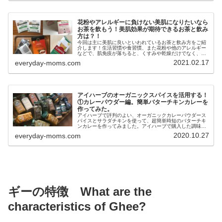
花粉やアレルギーに負けない美肌になりたいなら
お茶を飲もう！美肌効果が期待できるお茶と飲み
方は？！
今回は主に美肌に良いといわれているお茶と飲み方をご紹
介します！生活習慣や食習慣、また花粉や他のアレルギー
などで、肌免疫が落ちると、くすみや乾燥だけでなく、か
ゆみや湿疹などの肌荒れを起こす確率も上がります。これ
2021.02.17
everyday-moms.com
からの季節、そんな肌コンディションが気になる人に、美
肌へと導くお茶をおすすめします。
アイハーブのオーガニックスパイスを活用する！
①カレーパウダー編。簡単バターチキンカレーを
作ってみた。
アイハーブで評判のよい、オーガニックカレーパウダース
パイスとサラダチキンを使って、超簡単時短のバターチキ
ンカレーを作ってみました。アイハーブで購入した調味料
や、コストコで購入した調味料で作る簡単バターチキンは
2020.10.27
everyday-moms.com
子供でも食べれるコクのあるマイルドな仕上がりになりま
した。
ギーの特徴 What are the
characteristics of Ghee?