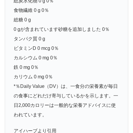
総炭水化物 0 g 0％
食物繊維 0 g 0％
総糖 0 g
0 gが含まれています砂糖を追加しました 0％
タンパク質 0 g
ビタミンD 0 mcg 0％
カルシウム 0 mg 0％
鉄 0 mg 0％
カリウム 0 mg 0％
*％Daily Value（DV）は、一食分の栄養素が毎日
の食事にどれだけ寄与しているかを示します。一
日2,000カロリーは一般的な栄養アドバイスに使
われています。
アイハーブより引用