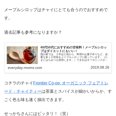
メープルシロップはチャイにとても合うのでおすすめで
す。
過去記事も参考になりますか？
40代50代におすすめの甘味料！メープルシロッ
プはダイエットにもいい！
我が家では、２年ほど前から、料理やお菓子作りなど、必
要な多くの甘味をメープルシロップに頼っています。（た
まにはちみつも使用します。）できればオーガニックが一
番ですが、そこまでこだわると、お金が続かないので、特
にオーガニックにはこだわらず、オ...
2019.08.26
everyday-moms.com
コチラのチャイ
Frontier Co-op, オーガニック フェアトレ
ード・チャイティー
は茶葉とスパイスが細かいからか、す
ごく色も味も速く抽出できます。
せっかちさんにはピッタリ！（笑）