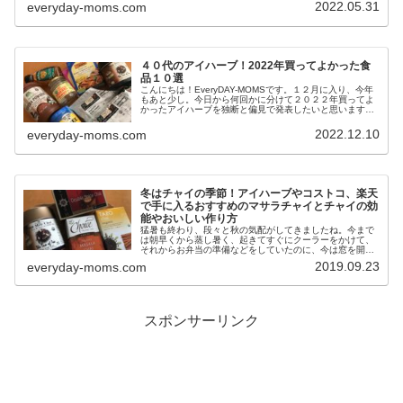
2022.05.31
everyday-moms.com
４０代のアイハーブ！2022年買ってよかった食
品１０選
こんにちは！EveryDAY-MOMSです。１２月に入り、今年
もあと少し。今日から何回かに分けて２０２２年買ってよ
かったアイハーブを独断と偏見で発表したいと思います。
初回は食品編です。2022年アイハーブで買ってよかったと
思う食品を１０個発表します！超個人的な意見ですが参考
2022.12.10
everyday-moms.com
になると嬉しいです。
冬はチャイの季節！アイハーブやコストコ、楽天
で手に入るおすすめのマサラチャイとチャイの効
能やおいしい作り方
猛暑も終わり、段々と秋の気配がしてきましたね。今まで
は朝早くから蒸し暑く、起きてすぐにクーラーをかけて、
それからお弁当の準備などをしていたのに、今は窓を開け
て寝てしまうと、朝方は涼しすぎて目が覚めてしまうほど
2019.09.23
everyday-moms.com
の私です。そんなちょっぴり肌寒い...
スポンサーリンク