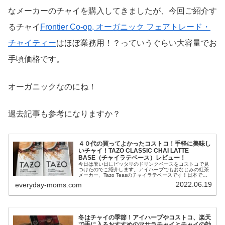
なメーカーのチャイを購入してきましたが、今回ご紹介す
るチャイ
Frontier Co-op, オーガニック フェアトレード・
チャイティー
はほぼ業務用！？っていうぐらい大容量でお
手頃価格です。
オーガニックなのにね！
過去記事も参考になりますか？
４０代の買ってよかったコストコ！手軽に美味し
いチャイ！TAZO CLASSIC CHAI LATTE
BASE（チャイラテベース）レビュー！
今日は暑い日にピッタリのドリンクベースをコストコで見
つけたのでご紹介します。アイハーブでもおなじみの紅茶
メーカー、Tazo Teasのチャイラテベースです！日本で製
造されているのもおおきなポイントです。手軽に美味しい
2022.06.19
everyday-moms.com
スパイスチャイがいつでも飲める便利アイテムです。コス
トコに行ったら是非探してみてくださいね
冬はチャイの季節！アイハーブやコストコ、楽天
で手に入るおすすめのマサラチャイとチャイの効