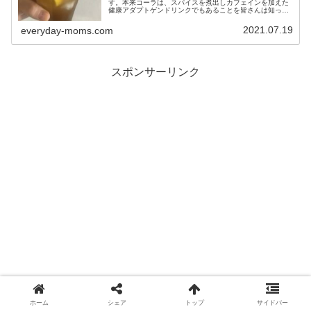
す。本来コーラは、スパイスを煮出しカフェインを加えた
健康アダプトゲンドリンクでもあることを皆さんは知って
いましたか？スパイスさえあれば、簡単にできてしまいま
すから、是非皆さんもクラフトコーラを作ってお家カフェ
2021.07.19
everyday-moms.com
してみませんか？
スポンサーリンク
ホーム
シェア
トップ
サイドバー
花粉やアレルギーに負けない美肌になりたいなら