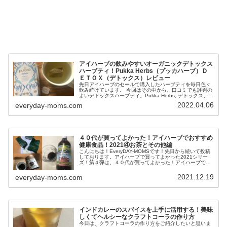
アイハーブの飲みやすいオーガニックデトックス
ハーブティ！Pukka Herbs（プッカハーブ）Ｄ
ＥＴＯＸ（デトックス）レビュー
先日アイハーブのセールで購入したハーブティを毎日色々
飲み続けています。 今回はその中から、口コミでも評判の
よいデトックスハーブティ。Pukka Herbs, デトックス、オ
ーガニック・アニシード・フェンネル・カルダモン・ティ
2022.04.06
everyday-moms.com
ー、カフェインレス、ハーブティーのレビューをしたいと
思います。これから暑くなる季節に向けて、身体の中から
デトックスしてきれいになりましょう～！
４０代が買ってよかった！アイハーブでおすすめ
健康食品！2021④お茶とその他編
こんにちは！EveryDAY-MOMSです！先日から続いて投稿
しております。アイハーブで買ってよかった2021シリー
ズ！第４弾は、４０代が買ってよかった！アイハーブでお
すすめ健康食品！2021④お茶とその他編です！
2021.12.19
everyday-moms.com
インドカレーのスパイスを上手に活用する！美味
しくてヘルシーなクラフトコーラの作り方
今日は、クラフトコーラの作り方をご紹介したいと思いま