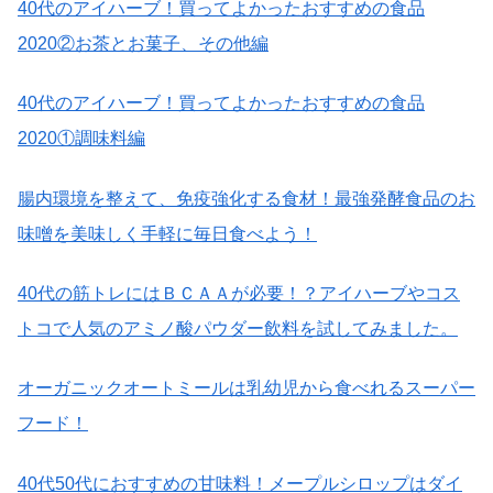
40
代のアイハーブ！買ってよかったおすすめの食品
2020
②お茶とお菓子、その他編
40
代のアイハーブ！買ってよかったおすすめの食品
2020
①調味料編
腸内環境を整えて、免疫強化する食材！最強発酵食品のお
味噌を美味しく手軽に毎日食べよう！
40
代の筋トレにはＢＣＡＡが必要！？アイハーブやコス
トコで人気のアミノ酸パウダー飲料を試してみました。
オーガニックオートミールは乳幼児から食べれるスーパー
フード！
40
代
50
代におすすめの甘味料！メープルシロップはダイ