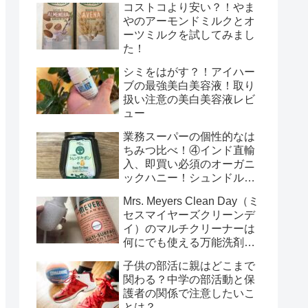
コストコより安い？！やま
やのアーモンドミルクとオ
ーツミルクを試してみまし
た！
シミをはがす？！アイハー
ブの最強美白美容液！取り
扱い注意の美白美容液レビ
ュー
業務スーパーの個性的なは
ちみつ比べ！④インド直輸
入、即買い必須のオーガニ
ックハニー！シュンドルボ
ンの雫 オーガニックピュ
Mrs. Meyers Clean Day（ミ
アハニーのレビュー
セスマイヤーズクリーンデ
イ）のマルチクリーナーは
何にでも使える万能洗剤で
す！
子供の部活に親はどこまで
関わる？中学の部活動と保
護者の関係で注意したいこ
とは？